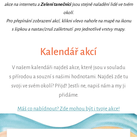
akce na internetu a
Zelení tanečníci
jsou stejně naladění lidé ve tvém
okolí.
Pro přepínání zobrazení akcí, klikni vlevo nahoře na mapě na ikonu
s šipkou a nastav/zruš zaškrtnutí pro jednotlivé vrstvy mapy.
Kalendář akcí
V našem kalendáři najdeš akce, které jsou v souladu
s přírodou a souzní s našimi hodnotami. Najdeš zde tu
svoji ve svém okolí? Přijď! Jestli ne, napiš nám a my ji
přidáme.
Máš co nabídnout? Zde mohou být i tvoje akce!