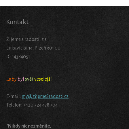
Kontakt
Žijeme s radostí, z.s.
Lukavická 14, Plzeň 301 00
IČ: 14384051
...aby
byl
svět
veselejší
E-mail:
my@zijemeSradosti.cz
Telefon: +420 724 478 704
"Nikdy nic nezměníte,