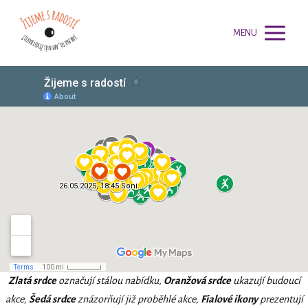
MENU
Zlatá srdce
označují stálou nabídku,
Oranžová srdce
ukazují budoucí
akce,
Šedá srdce
znázorňují již proběhlé akce,
Fialové ikony
prezentují