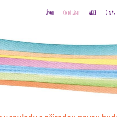
Úvod
Co děláme
AKCE
O nás