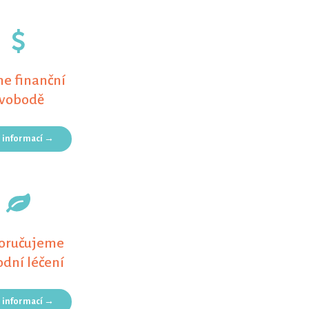
e finanční
svobodě
e informací →
oručujeme
odní léčení
e informací →