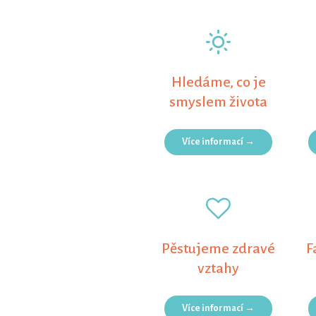
Hledáme, co je
smyslem života
Více informací →
Pěstujeme zdravé
F
vztahy
Více informací →