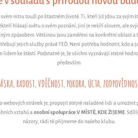
 v souladu s přírodou novou bu
svém nitru touží po šťastném životě. Ti, kteří již jdou za svým št
teří hlásají světu o svém poznání, jiní je nešíří slovem, ale sv
ným způsobem. Většinou jsou zaměřeni na konkrétní oblast a 
potřebují jejich služby právě TEĎ. Není potřeba hodnotit, kdo 
idem ke štěstí. Podstatné je, že všichni vyznávají stejné hodno
především:
LÁSKA, RADOST, VDĚČNOST, POKORA, ÚCTA, ZODPOVĚDNOS
to webových stránek je, propojit stejně naladěné lidi a umožnit
obních vztahů a
osobní spolupráce V MÍSTĚ, KDE ŽIJEME
. Sdílí
názory, rádi tě přijmeme do našeho klubu.