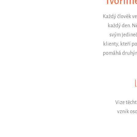
Tvoříme
Každý člověk ve 
každý den. Něk
svým jedineč
klienty, kteří 
pomáhá druhým l
Vize těch
vznik os