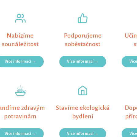
Nabízíme
Podporujeme
Učím
sounáležitost
soběstačnost
Více informací →
Více informací →
Víc
andíme zdravým
Stavíme ekologická
Dop
potravinám
bydlení
přír
Více informací →
Více informací →
Víc