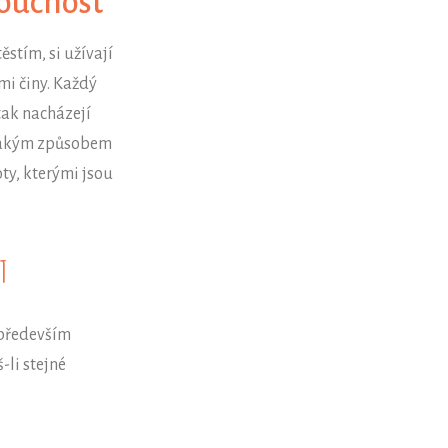
doucnost
ěstím, si užívají
ými činy. Každý
tak nacházejí
a jakým způsobem
ty, kterými jsou
T
 především
š-li stejné