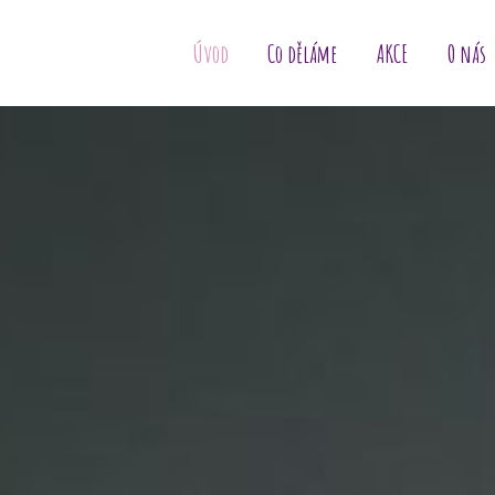
Úvod
Co děláme
AKCE
O nás