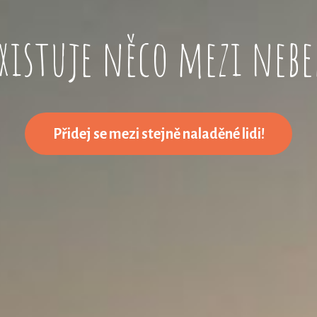
 existuje něco mezi neb
Přidej se mezi stejně naladěné lidi!