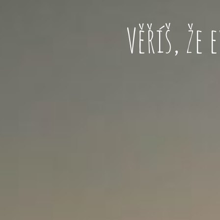
Věříš, že