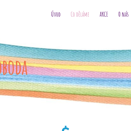
Úvod
Co děláme
AKCE
O nás
oboda