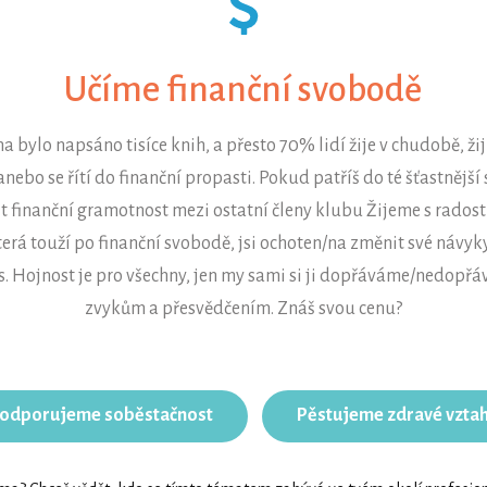
Učíme finanční svobodě
a bylo napsáno tisíce knih, a přesto 70% lidí žije v chudobě, žij
anebo se řítí do finanční propasti. Pokud patříš do té šťastnější 
it finanční gramotnost mezi ostatní členy klubu Žijeme s radost
terá touží po finanční svobodě, jsi ochoten/na změnit své návyk
ás. Hojnost je pro všechny, jen my sami si ji dopřáváme/nedopř
zvykům a přesvědčením. Znáš svou cenu?
odporujeme soběstačnost
Pěstujeme zdravé vzta