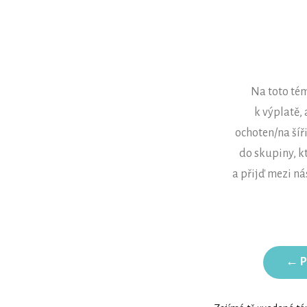
Na toto tém
k výplatě, 
ochoten/na šíř
do skupiny, k
a přijď mezi n
← P