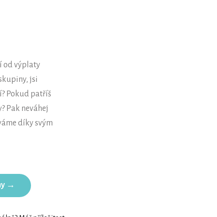
í od výplaty
skupiny, jsi
í? Pokud patříš
y? Pak neváhej
áváme díky svým
hy →