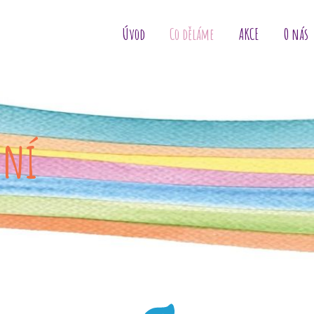
Úvod
Co děláme
AKCE
O nás
ení