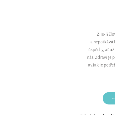
Žije-li čl
a nepotkává
úspěchy, ať už
nás. Zdraví je 
avšak je potřeb
←