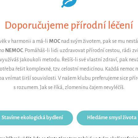
Doporučujeme přírodní léčení
ověk v harmonii a má-li
MOC
nad svým životem, pak se mu nestá
 ho
NEMOC
. Pomáháš-li lidi uzdravovat přírodní cestou, rádi zv
 využíváš jakoukoli metodu. Řešíš-li své vlastní zdraví, pak nevá
potřeba řešit komplexně, tzv. celostní medicínou. Každá nemoc 
a vnímat širší souvislosti. V našem klubu preferujeme sice příro
s rozumem. Jak se říká, zlomeninu čajem nevyléčíš.
 Stavíme ekologická bydlení
Hledáme smysl života