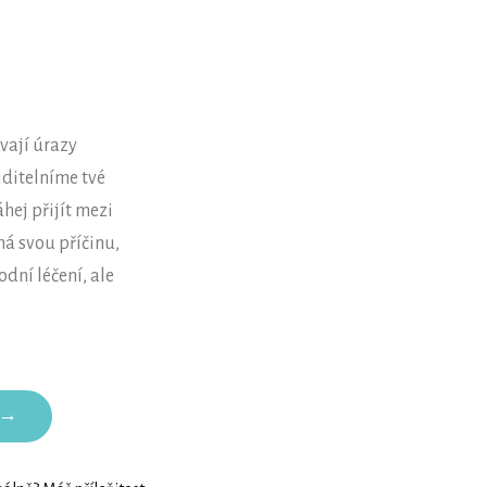
vají úrazy
iditelníme tvé
hej přijít mezi
má svou příčinu,
dní léčení, ale
 →