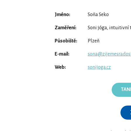
Jméno:
Soňa Seko
Zaměření:
Soni jóga, intuitivn
Působiště:
Plzeň
E-mail:
sona@zijemesradost
Web:
sonijoga.cz
TAN