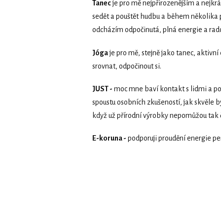
Tanec
je pro mě nejpřirozenějším a nejkr
sedět a pouštět hudbu a během několika p
odcházím odpočinutá, plná energie a rado
Jóga
je pro mě, stejně jako tanec, aktivn
srovnat, odpočinout si.
JUST -
moc mne baví kontakt s lidmi a po
spoustu osobních zkušeností, jak skvěle b
když už přírodní výrobky nepomůžou tak č
E-koruna -
podporuji proudění energie pe