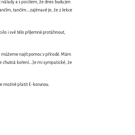
 nálady a s pocitem, že dnes budu jen
ančím, tančím….zajímavé je, že z lekce
ilo i své tělo příjemně protáhnout,
hy můžeme najít pomoc v přírodě. Mám
bře chutná koření….Je mi sympatické, že
je možné platit E-korunou.