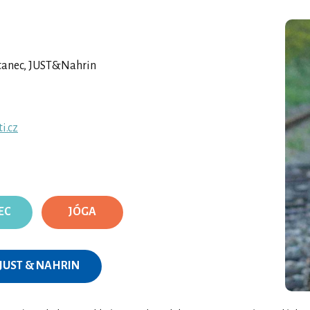
í tanec, JUST&Nahrin
i.cz
EC
JÓGA
JUST & NAHRIN