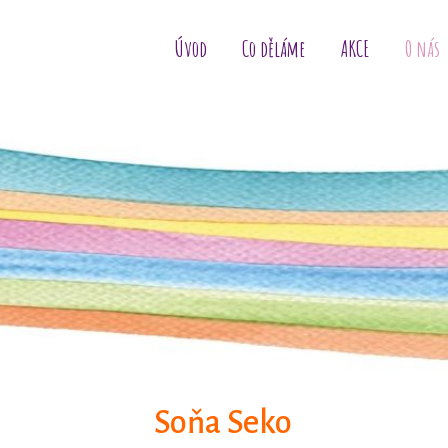
Úvod
Co děláme
AKCE
O nás
Soňa Seko