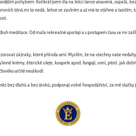
ásnějším pohybem. Kolikrát jsem šla na lekci tance unavená, ospalá, bez
rvních tónů mi to nedá, lehce se zavlním a už mě to vtáhne a tančím, t
sti.
í druh meditace. Od mala rekreačně sportuji a s postupem času se mi zalíb
zorovat zázraky, které příroda umí. Myslím, že na všechny naše nedu
ylinné krémy, éterické oleje, koupele apod. fungují, voní, pěstí…jak do
lověku určitě neuškodí.
něz bez dluhů a bez úroků, podporuji volné hospodářství, za mé služby 