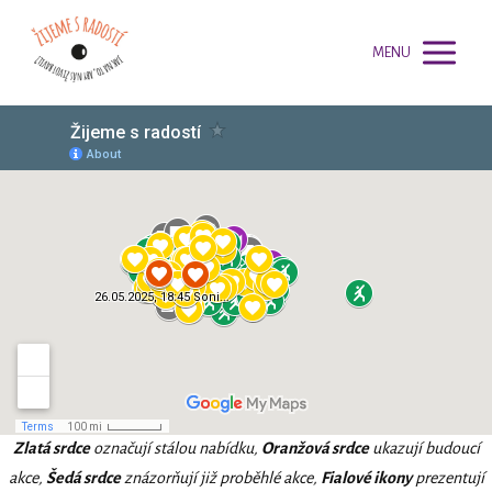
MENU
Zlatá srdce
označují stálou nabídku,
Oranžová srdce
ukazují budoucí
akce,
Šedá srdce
znázorňují již proběhlé akce,
Fialové ikony
prezentují