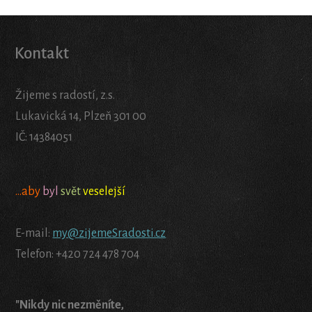
Kontakt
Žijeme s radostí, z.s.
Lukavická 14, Plzeň 301 00
IČ: 14384051
...aby
byl
svět
veselejší
E-mail:
my@zijemeSradosti.cz
Telefon: +420 724 478 704
"Nikdy nic nezměníte,