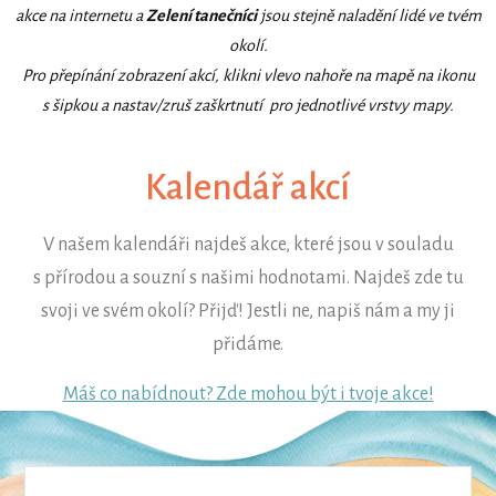
akce na internetu a
Zelení tanečníci
jsou stejně naladění lidé ve tvém
okolí.
Pro přepínání zobrazení akcí, klikni vlevo nahoře na mapě na ikonu
s šipkou a nastav/zruš zaškrtnutí pro jednotlivé vrstvy mapy.
Kalendář akcí
V našem kalendáři najdeš akce, které jsou v souladu
s přírodou a souzní s našimi hodnotami. Najdeš zde tu
svoji ve svém okolí? Přijď! Jestli ne, napiš nám a my ji
přidáme.
Máš co nabídnout? Zde mohou být i tvoje akce!